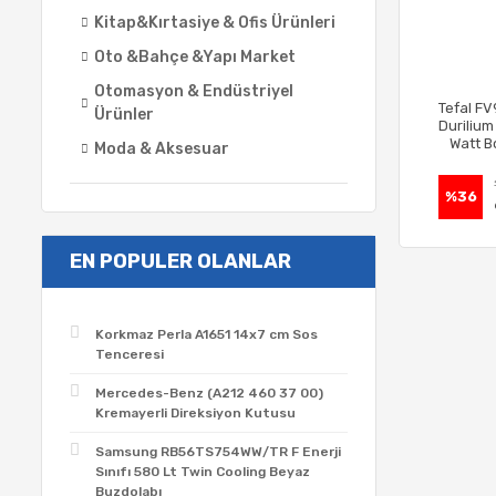
Kitap&Kırtasiye & Ofis Ürünleri
Oto &Bahçe &Yapı Market
Otomasyon & Endüstriyel
Tefal F
Ürünler
Durilium
Watt B
Moda & Aksesuar
B
%36
EN POPULER OLANLAR
Korkmaz Perla A1651 14x7 cm Sos
Tenceresi
Mercedes-Benz (A212 460 37 00)
Kremayerli Direksiyon Kutusu
Samsung RB56TS754WW/TR F Enerji
Sınıfı 580 Lt Twin Cooling Beyaz
Buzdolabı