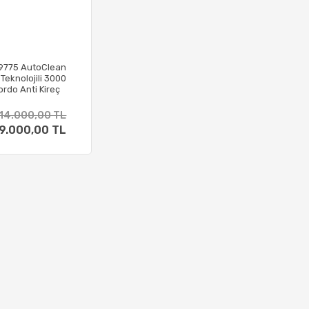
V9775 AutoClean
 Teknolojili 3000
ordo Anti Kireç
uharlı Ütü
14.000,00 TL
9.000,00 TL