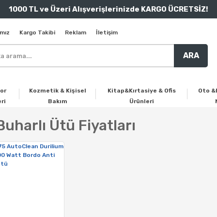
1000 TL ve Üzeri Alışverişlerinizde KARGO ÜCRETSİZ!
mız
Kargo Takibi
Reklam
İletişim
ARA
or
Kozmetik & Kişisel
Kitap&Kırtasiye & Ofis
Oto &
ri
Bakım
Ürünleri
Buharlı Ütü Fiyatları