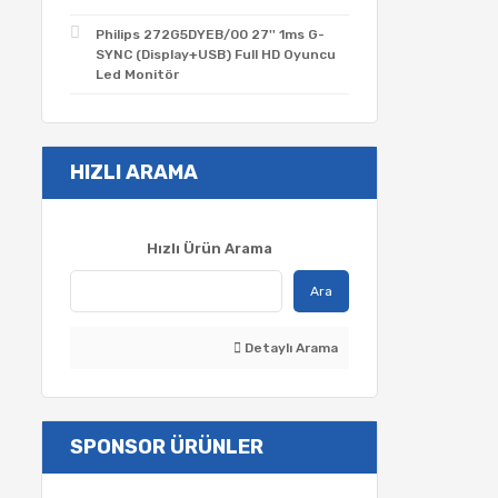
Philips 272G5DYEB/00 27'' 1ms G-
SYNC (Display+USB) Full HD Oyuncu
Led Monitör
HIZLI ARAMA
Hızlı Ürün Arama
Ara
Detaylı Arama
SPONSOR ÜRÜNLER