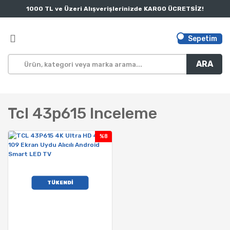
1000 TL ve Üzeri Alışverişlerinizde KARGO ÜCRETSİZ!
Sepetim
ARA
Tcl 43p615 Inceleme
%8
TÜKENDİ