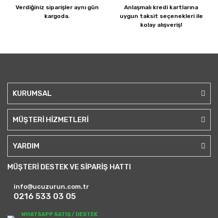
Verdiğiniz siparişler
aynı gün
Anlaşmalı kredi kartlarına
kargoda.
uygun taksit seçenekleri ile
kolay alışveriş!
KURUMSAL
MÜŞTERİ HİZMETLERİ
YARDIM
MÜŞTERİ DESTEK VE SİPARİŞ HATTI
info@ucuzurun.com.tr
0216 533 03 05
WHATSAPP SATIŞ / DESTEK