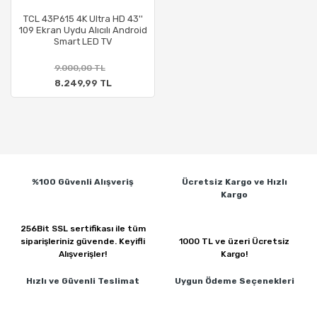
TCL 43P615 4K Ultra HD 43''
109 Ekran Uydu Alıcılı Android
Smart LED TV
9.000,00 TL
8.249,99 TL
%100 Güvenli
Alışveriş
Ücretsiz Kargo ve
Hızlı
Kargo
256Bit SSL sertifikası ile
tüm
siparişleriniz güvende.
Keyifli
1000 TL ve üzeri
Ücretsiz
Alışverişler!
Kargo!
Hızlı ve Güvenli
Teslimat
Uygun Ödeme
Seçenekleri