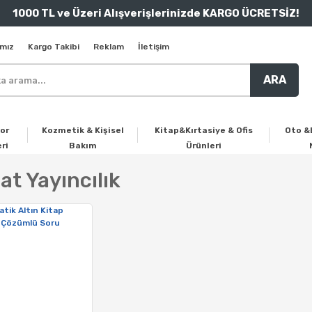
1000 TL ve Üzeri Alışverişlerinizde KARGO ÜCRETSİZ!
mız
Kargo Takibi
Reklam
İletişim
ARA
or
Kozmetik & Kişisel
Kitap&Kırtasiye & Ofis
Oto &
ri
Bakım
Ürünleri
t Yayıncılık