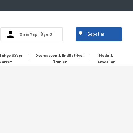
Sepetim
Giriş Yap | Üye Ol
Bahçe &Yapı
Otomasyon & Endüstriyel
Moda &
Market
Ürünler
Aksesuar