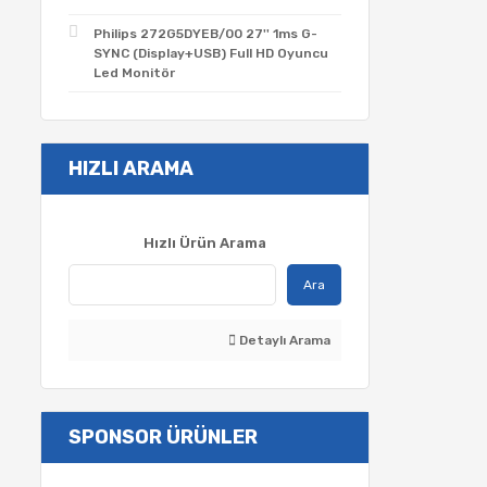
Philips 272G5DYEB/00 27'' 1ms G-
SYNC (Display+USB) Full HD Oyuncu
Led Monitör
HIZLI ARAMA
Hızlı Ürün Arama
Ara
Detaylı Arama
SPONSOR ÜRÜNLER