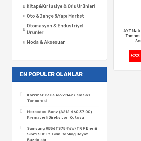
Kitap&Kırtasiye & Ofis Ürünleri
Oto &Bahçe &Yapı Market
Otomasyon & Endüstriyel
AYT Mate
Ürünler
Tamamı
So
Moda & Aksesuar
%33
EN POPULER OLANLAR
Korkmaz Perla A1651 14x7 cm Sos
Tenceresi
Mercedes-Benz (A212 460 37 00)
Kremayerli Direksiyon Kutusu
Samsung RB56TS754WW/TR F Enerji
Sınıfı 580 Lt Twin Cooling Beyaz
Buzdolabı