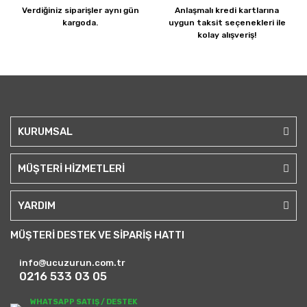
Verdiğiniz siparişler
aynı gün
Anlaşmalı kredi kartlarına
kargoda.
uygun taksit seçenekleri ile
kolay alışveriş!
KURUMSAL
MÜŞTERİ HİZMETLERİ
YARDIM
MÜŞTERİ DESTEK VE SİPARİŞ HATTI
info@ucuzurun.com.tr
0216 533 03 05
WHATSAPP SATIŞ / DESTEK