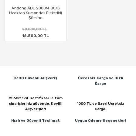
Andong ADL-2000M-B0/S
Uzaktan Kumandalı Elektrikli
Şömine
20.000,00 TL
16.500,00 TL
%100 Güvenli
Alışveriş
Ücretsiz Kargo ve
Hızlı
Kargo
256Bit SSL sertifikası ile
tüm
siparişleriniz güvende.
Keyifli
1000 TL ve üzeri
Ücretsiz
Alışverişler!
Kargo!
Hızlı ve Güvenli
Teslimat
Uygun Ödeme
Seçenekleri