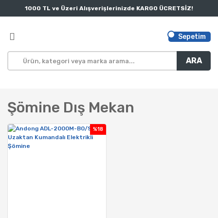
1000 TL ve Üzeri Alışverişlerinizde KARGO ÜCRETSİZ!
Sepetim
ARA
Şömine Dış Mekan
%18