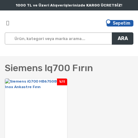
1000 TL ve Üzeri Alışverişlerinizde KARGO ÜCRETSİZ!
Sepetim
ARA
Siemens Iq700 Fırın
%11