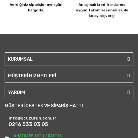
Verdiğiniz siparişler
aynı gün
Anlaşmalı kredi kartlarına
kargoda.
uygun taksit seçenekleri ile
kolay alışveriş!
KURUMSAL
MÜŞTERİ HİZMETLERİ
YARDIM
MÜŞTERİ DESTEK VE SİPARİŞ HATTI
info@ucuzurun.com.tr
0216 533 03 05
WHATSAPP SATIŞ / DESTEK