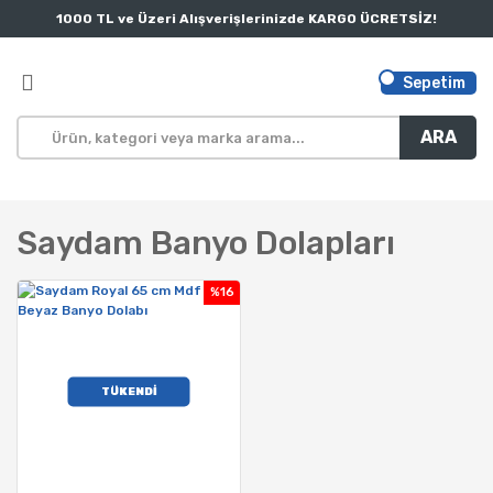
1000 TL ve Üzeri Alışverişlerinizde KARGO ÜCRETSİZ!
Sepetim
ARA
Saydam Banyo Dolapları
%16
TÜKENDİ