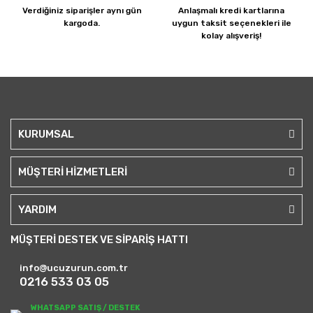
Verdiğiniz siparişler
aynı gün
Anlaşmalı kredi kartlarına
kargoda.
uygun taksit seçenekleri ile
kolay alışveriş!
KURUMSAL
MÜŞTERİ HİZMETLERİ
YARDIM
MÜŞTERİ DESTEK VE SİPARİŞ HATTI
info@ucuzurun.com.tr
0216 533 03 05
WHATSAPP SATIŞ / DESTEK