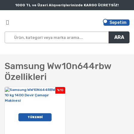
1000 TL ve Üzeri Alışverişlerinizde KARGO ÜCRETSİZ!
Sepetim
ARA
Samsung Ww10n644rbw
Özellikleri
%10
TÜKENDİ