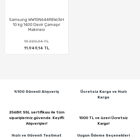
Samsung WW10N644RBW/AH
10 kg 1400 Devir Çamaşır
Makinesi
13.220,34 TL
11.949,14 TL
%100 Güvenli
Alışveriş
Ücretsiz Kargo ve
Hızlı
Kargo
256Bit SSL sertifikası ile
tüm
siparişleriniz güvende.
Keyifli
1000 TL ve üzeri
Ücretsiz
Alışverişler!
Kargo!
Hızlı ve Güvenli
Teslimat
Uygun Ödeme
Seçenekleri