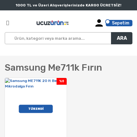
1000 TL ve Üzeri Alışverişlerinizde KARGO ÜCRETSİZ!
Sepetim
ARA
Samsung Me711k Fırın
%8
TÜKENDİ