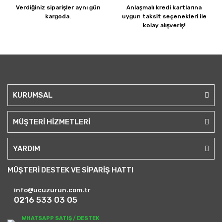
Verdiğiniz siparişler
aynı gün
Anlaşmalı kredi kartlarına
kargoda.
uygun taksit seçenekleri ile
kolay alışveriş!
KURUMSAL
MÜŞTERİ HİZMETLERİ
YARDIM
MÜŞTERİ DESTEK VE SİPARİŞ HATTI
info@ucuzurun.com.tr
0216 533 03 05
WHATSAPP SATIŞ / DESTEK