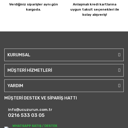
Verdiğiniz siparişler
aynı gün
Anlaşmalı kredi kartlarına
kargoda.
uygun taksit seçenekleri ile
kolay alışveriş!
KURUMSAL
MÜŞTERİ HİZMETLERİ
YARDIM
MÜŞTERİ DESTEK VE SİPARİŞ HATTI
info@ucuzurun.com.tr
0216 533 03 05
WHATSAPP SATIŞ / DESTEK