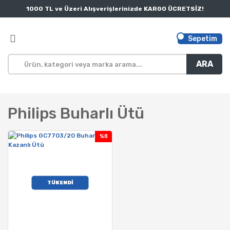
1000 TL ve Üzeri Alışverişlerinizde KARGO ÜCRETSİZ!
Sepetim
ARA
Philips Buharlı Ütü
%8
TÜKENDİ