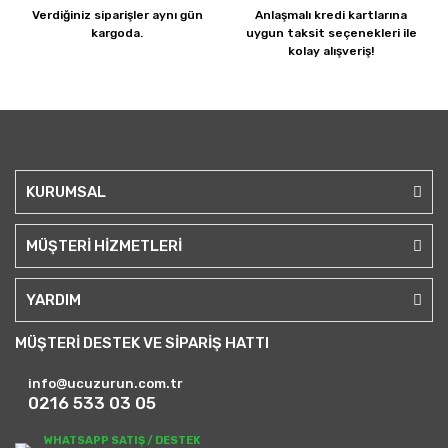
Verdiğiniz siparişler
aynı gün
Anlaşmalı kredi kartlarına
kargoda.
uygun taksit seçenekleri ile
kolay alışveriş!
KURUMSAL
MÜŞTERİ HİZMETLERİ
YARDIM
MÜŞTERİ DESTEK VE SİPARİŞ HATTI
info@ucuzurun.com.tr
0216 533 03 05
WHATSAPP SATIŞ / DESTEK