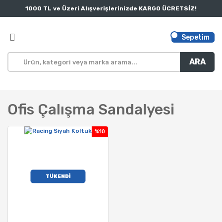
1000 TL ve Üzeri Alışverişlerinizde KARGO ÜCRETSİZ!
Sepetim
ARA
Ofis Çalışma Sandalyesi
%10
TÜKENDİ