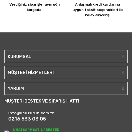
Verdiğiniz siparişler
aynı gün
Anlaşmalı kredi kartlarına
kargoda.
uygun taksit seçenekleri ile
kolay alışveriş!
KURUMSAL
MÜŞTERİ HİZMETLERİ
YARDIM
MÜŞTERİ DESTEK VE SİPARİŞ HATTI
info@ucuzurun.com.tr
0216 533 03 05
WHATSAPP SATIŞ / DESTEK