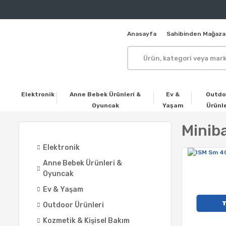
Anasayfa
Sahibinden Mağaza
Elektronik
Anne Bebek Ürünleri &
Ev &
Outdo
Oyuncak
Yaşam
Ürünle
Minib
Elektronik
Anne Bebek Ürünleri &
Oyuncak
Ev & Yaşam
Outdoor Ürünleri
Kozmetik & Kişisel Bakım