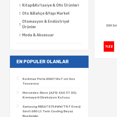
Kitap&Kırtasiye & Ofis Ürünleri
Oto &Bahçe &Yapı Market
Otomasyon & Endüstriyel
ISM Sm
Ürünler
Moda & Aksesuar
%22
EN POPULER OLANLAR
Korkmaz Perla A1651 14x7 cm Sos
Tenceresi
Mercedes-Benz (A212 460 37 00)
Kremayerli Direksiyon Kutusu
Samsung RB56TS754WW/TR F Enerji
Sınıfı 580 Lt Twin Cooling Beyaz
Buzdolabı