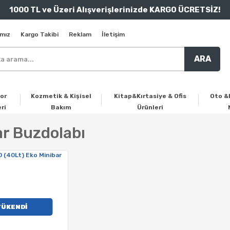
1000 TL ve Üzeri Alışverişlerinizde KARGO ÜCRETSİZ!
mız
Kargo Takibi
Reklam
İletişim
ARA
or
Kozmetik & Kişisel
Kitap&Kırtasiye & Ofis
Oto &
ri
Bakım
Ürünleri
ar Buzdolabı
TÜKENDİ