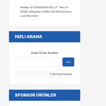
Philips 272G5DYEB/00 27'' 1ms G-
SYNC (Display+USB) Full HD Oyuncu
Led Monitör
HIZLI ARAMA
Hızlı Ürün Arama
Ara
Detaylı Arama
SPONSOR ÜRÜNLER