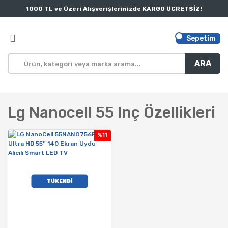
1000 TL ve Üzeri Alışverişlerinizde KARGO ÜCRETSİZ!
Sepetim
ARA
Lg Nanocell 55 Inç Özellikleri
%11
TÜKENDİ