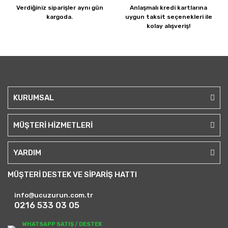
Verdiğiniz siparişler
aynı gün
Anlaşmalı kredi kartlarına
kargoda.
uygun taksit seçenekleri ile
kolay alışveriş!
KURUMSAL
MÜŞTERİ HİZMETLERİ
YARDIM
MÜŞTERİ DESTEK VE SİPARİŞ HATTI
info@ucuzurun.com.tr
0216 533 03 05
WHATSAPP SATIŞ / DESTEK