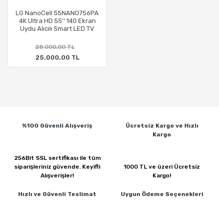
LG NanoCell 55NANO756PA
4K Ultra HD 55'' 140 Ekran
Uydu Alıcılı Smart LED TV
28.000,00 TL
25.000,00 TL
%100 Güvenli
Alışveriş
Ücretsiz Kargo ve
Hızlı
Kargo
256Bit SSL sertifikası ile
tüm
siparişleriniz güvende.
Keyifli
1000 TL ve üzeri
Ücretsiz
Alışverişler!
Kargo!
Hızlı ve Güvenli
Teslimat
Uygun Ödeme
Seçenekleri