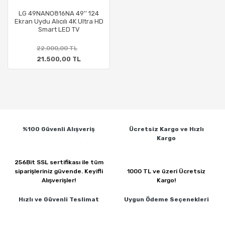
LG 49NANO816NA 49'' 124
Ekran Uydu Alıcılı 4K Ultra HD
Smart LED TV
22.000,00 TL
21.500,00 TL
%100 Güvenli
Alışveriş
Ücretsiz Kargo ve
Hızlı
Kargo
256Bit SSL sertifikası ile
tüm
siparişleriniz güvende.
Keyifli
1000 TL ve üzeri
Ücretsiz
Alışverişler!
Kargo!
Hızlı ve Güvenli
Teslimat
Uygun Ödeme
Seçenekleri