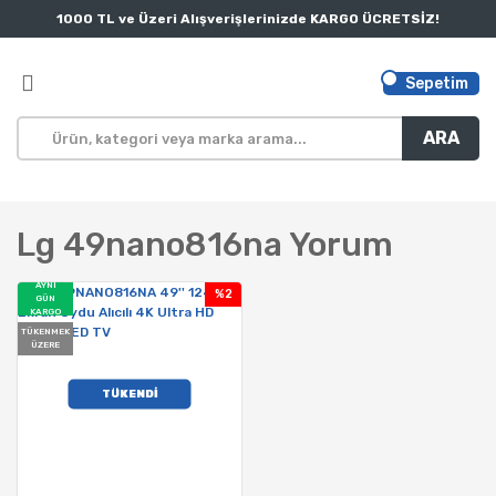
1000 TL ve Üzeri Alışverişlerinizde KARGO ÜCRETSİZ!
Sepetim
ARA
Lg 49nano816na Yorum
AYNI
%2
GÜN
KARGO
TÜKENMEK
ÜZERE
TÜKENDİ