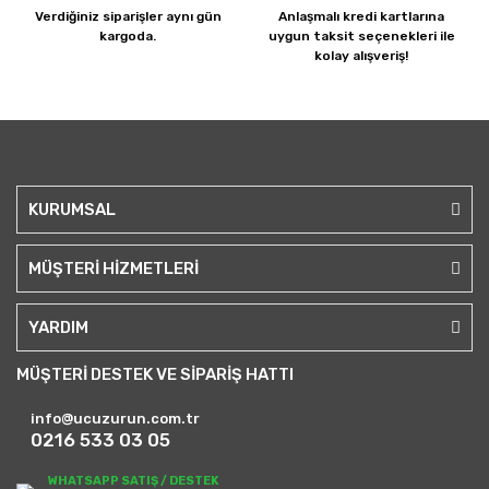
Verdiğiniz siparişler
aynı gün
Anlaşmalı kredi kartlarına
kargoda.
uygun taksit seçenekleri ile
kolay alışveriş!
KURUMSAL
MÜŞTERİ HİZMETLERİ
YARDIM
MÜŞTERİ DESTEK VE SİPARİŞ HATTI
info@ucuzurun.com.tr
0216 533 03 05
WHATSAPP SATIŞ / DESTEK