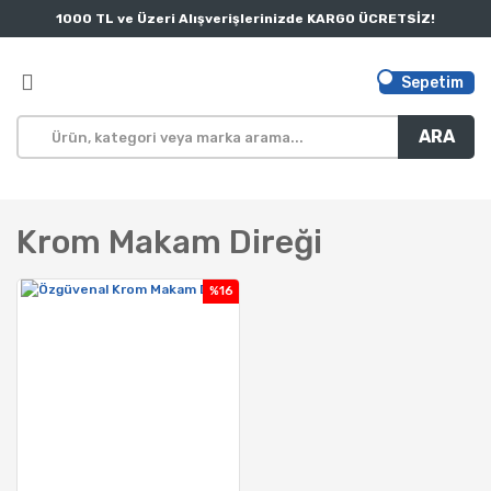
1000 TL ve Üzeri Alışverişlerinizde KARGO ÜCRETSİZ!
Sepetim
ARA
Krom Makam Direği
%16