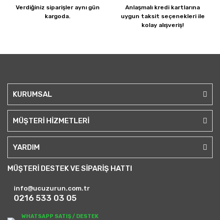
Verdiğiniz siparişler
aynı gün
Anlaşmalı kredi kartlarına
kargoda.
uygun taksit seçenekleri ile
kolay alışveriş!
KURUMSAL
MÜŞTERİ HİZMETLERİ
YARDIM
MÜŞTERİ DESTEK VE SİPARİŞ HATTI
info@ucuzurun.com.tr
0216 533 03 05
WHATSAPP SATIŞ / DESTEK