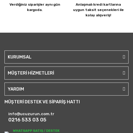
Verdiğiniz siparişler
aynı gün
Anlaşmalı kredi kartlarına
kargoda.
uygun taksit seçenekleri ile
kolay alışveriş!
KURUMSAL
MÜŞTERİ HİZMETLERİ
YARDIM
MÜŞTERİ DESTEK VE SİPARİŞ HATTI
info@ucuzurun.com.tr
0216 533 03 05
WHATSAPP SATIŞ / DESTEK