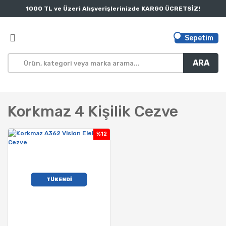
1000 TL ve Üzeri Alışverişlerinizde KARGO ÜCRETSİZ!
Sepetim
ARA
Korkmaz 4 Kişilik Cezve
%12
TÜKENDİ