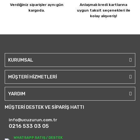
Verdiğiniz siparişler
aynı gün
Anlaşmalı kredi kartlarına
kargoda.
uygun taksit seçenekleri ile
kolay alışveriş!
KURUMSAL
MÜŞTERİ HİZMETLERİ
YARDIM
MÜŞTERİ DESTEK VE SİPARİŞ HATTI
info@ucuzurun.com.tr
0216 533 03 05
WHATSAPP SATIŞ / DESTEK