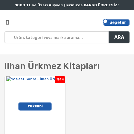
1000 TL ve Üzeri Alışverişlerinizde KARGO ÜCRETSİZ!
Sepetim
ARA
Ilhan Ürkmez Kitapları
%44
TÜKENDİ