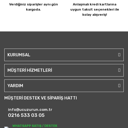
Verdiğiniz siparişler
aynı gün
Anlaşmalı kredi kartlarına
kargoda.
uygun taksit seçenekleri ile
kolay alışveriş!
KURUMSAL
MÜŞTERİ HİZMETLERİ
YARDIM
MÜŞTERİ DESTEK VE SİPARİŞ HATTI
info@ucuzurun.com.tr
0216 533 03 05
WHATSAPP SATIŞ / DESTEK