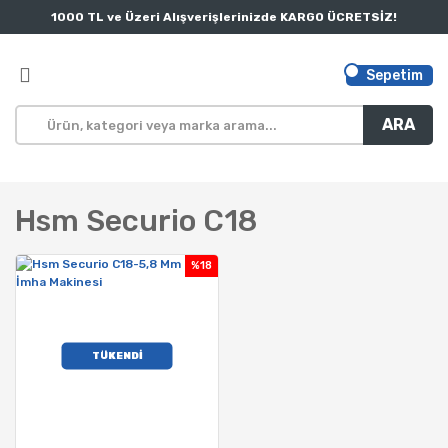
1000 TL ve Üzeri Alışverişlerinizde KARGO ÜCRETSİZ!
Sepetim
ARA
Hsm Securio C18
%18
TÜKENDİ