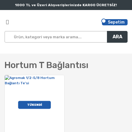
1000 TL ve Üzeri Alışverişlerinizde KARGO ÜCRETSİZ!
Sepetim
ARA
Hortum T Bağlantısı
TÜKENDİ