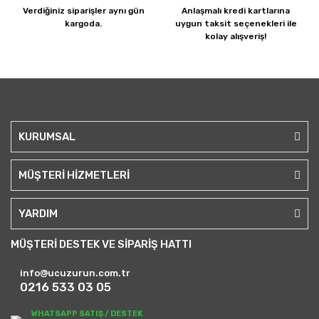
Verdiğiniz siparişler
aynı gün
Anlaşmalı kredi kartlarına
kargoda.
uygun taksit seçenekleri ile
kolay alışveriş!
KURUMSAL
MÜŞTERİ HİZMETLERİ
YARDIM
MÜŞTERİ DESTEK VE SİPARİŞ HATTI
info@ucuzurun.com.tr
0216 533 03 05
WHATSAPP SATIŞ / DESTEK