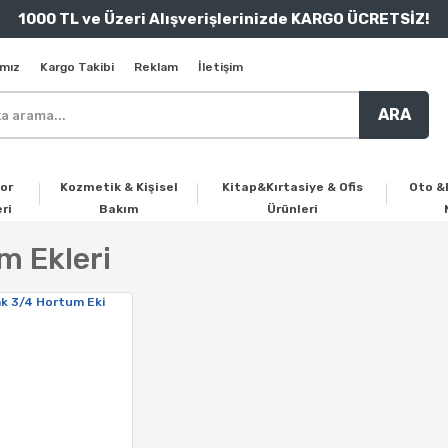
1000 TL ve Üzeri Alışverişlerinizde KARGO ÜCRETSİZ!
mız
Kargo Takibi
Reklam
İletişim
ARA
or
Kozmetik & Kişisel
Kitap&Kırtasiye & Ofis
Oto &
ri
Bakım
Ürünleri
m Ekleri