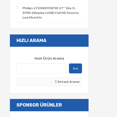
Philips 272G5DYEB/00 27'' 1ms G-
SYNC (Display+USB) Full HD Oyuncu
Led Monitör
HIZLI ARAMA
Hızlı Ürün Arama
Ara
Detaylı Arama
SPONSOR ÜRÜNLER