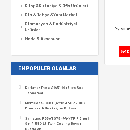
Kitap&Kırtasiye & Ofis Ürünleri
Oto &Bahçe &Yapı Market
Otomasyon & Endüstriyel
Agromak
Ürünler
Moda & Aksesuar
%40
EN POPULER OLANLAR
Korkmaz Perla A1651 14x7 cm Sos
Tenceresi
Mercedes-Benz (A212 460 37 00)
Kremayerli Direksiyon Kutusu
Samsung RB56TS754WW/TR F Enerji
Sınıfı 580 Lt Twin Cooling Beyaz
Buzdolabı