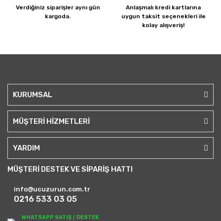
Verdiğiniz siparişler
aynı gün
Anlaşmalı kredi kartlarına
kargoda.
uygun taksit seçenekleri ile
kolay alışveriş!
KURUMSAL
MÜŞTERİ HİZMETLERİ
YARDIM
MÜŞTERİ DESTEK VE SİPARİŞ HATTI
info@ucuzurun.com.tr
0216 533 03 05
WHATSAPP SATIŞ / DESTEK