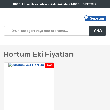
1000 TL ve Üzeri Alışverişlerinizde KARGO ÜCRETSİZ!
Sepetim
ARA
Hortum Eki Fiyatları
%40