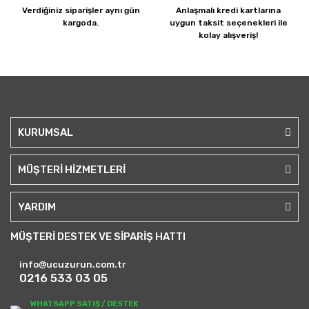
Verdiğiniz siparişler
aynı gün
Anlaşmalı kredi kartlarına
kargoda.
uygun taksit seçenekleri ile
kolay alışveriş!
KURUMSAL
MÜŞTERİ HİZMETLERİ
YARDIM
MÜŞTERİ DESTEK VE SİPARİŞ HATTI
info@ucuzurun.com.tr
0216 533 03 05
WHATSAPP SATIŞ / DESTEK