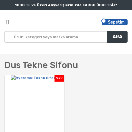
1000 TL ve Üzeri Alışverişlerinizde KARGO ÜCRETSİZ!
Sepetim
ARA
Dus Tekne Sifonu
%27