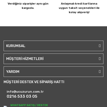
Verdiğiniz siparişler
aynı gün
Anlaşmalı kredi kartlarına
kargoda.
uygun taksit seçenekleri ile
kolay alışveriş!
KURUMSAL
MÜŞTERİ HİZMETLERİ
YARDIM
MÜŞTERİ DESTEK VE SİPARİŞ HATTI
info@ucuzurun.com.tr
0216 533 03 05
WHATSAPP SATIŞ / DESTEK