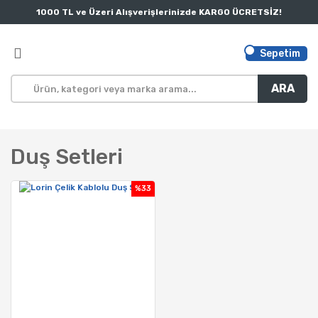
1000 TL ve Üzeri Alışverişlerinizde KARGO ÜCRETSİZ!
Sepetim
ARA
Duş Setleri
%33