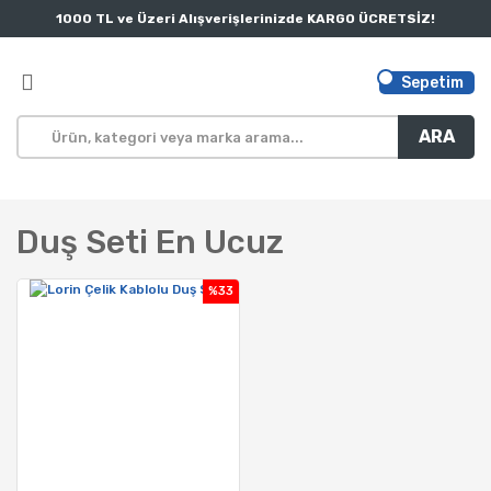
1000 TL ve Üzeri Alışverişlerinizde KARGO ÜCRETSİZ!
Sepetim
ARA
Duş Seti En Ucuz
%33