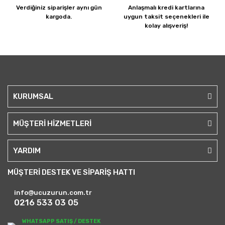
Verdiğiniz siparişler
aynı gün
Anlaşmalı kredi kartlarına
kargoda.
uygun taksit seçenekleri ile
kolay alışveriş!
KURUMSAL
MÜŞTERİ HİZMETLERİ
YARDIM
MÜŞTERİ DESTEK VE SİPARİŞ HATTI
info@ucuzurun.com.tr
0216 533 03 05
WHATSAPP SATIŞ / DESTEK