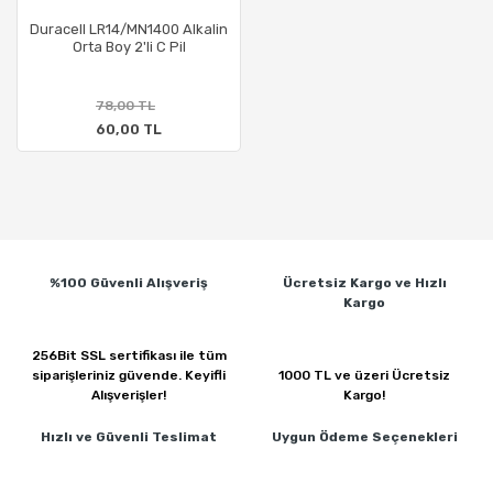
Duracell LR14/MN1400 Alkalin
Orta Boy 2'li C Pil
78,00 TL
60,00 TL
%100 Güvenli
Alışveriş
Ücretsiz Kargo ve
Hızlı
Kargo
256Bit SSL sertifikası ile
tüm
siparişleriniz güvende.
Keyifli
1000 TL ve üzeri
Ücretsiz
Alışverişler!
Kargo!
Hızlı ve Güvenli
Teslimat
Uygun Ödeme
Seçenekleri