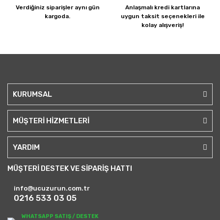
Verdiğiniz siparişler
aynı gün
Anlaşmalı kredi kartlarına
kargoda.
uygun taksit seçenekleri ile
kolay alışveriş!
KURUMSAL
MÜŞTERİ HİZMETLERİ
YARDIM
MÜŞTERİ DESTEK VE SİPARİŞ HATTI
info@ucuzurun.com.tr
0216 533 03 05
WHATSAPP SATIŞ / DESTEK