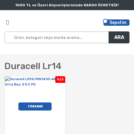
1000 TL ve Üzeri Alışverişlerinizde KARGO ÜCRETSİZ!
Sepetim
ARA
Duracell Lr14
%23
TÜKENDİ