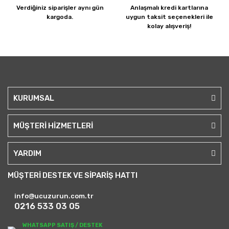
Verdiğiniz siparişler
aynı gün
Anlaşmalı kredi kartlarına
kargoda.
uygun taksit seçenekleri ile
kolay alışveriş!
KURUMSAL
MÜŞTERİ HİZMETLERİ
YARDIM
MÜŞTERİ DESTEK VE SİPARİŞ HATTI
info@ucuzurun.com.tr
0216 533 03 05
WHATSAPP SATIŞ / DESTEK