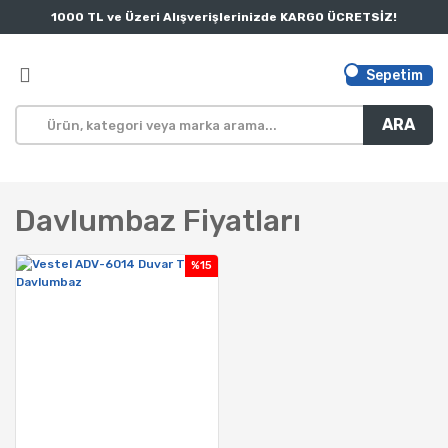
1000 TL ve Üzeri Alışverişlerinizde KARGO ÜCRETSİZ!
Sepetim
ARA
Davlumbaz Fiyatları
%15