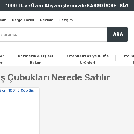
1000 TL ve Üzeri Alışverişlerinizde KARGO ÜCRETSİZ!
mız
Kargo Takibi
Reklam
İletişim
ARA
or
Kozmetik & Kişisel
Kitap&Kırtasiye & Ofis
Oto &
ri
Bakım
Ürünleri
ş Çubukları Nerede Satılır