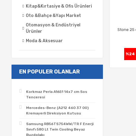
Kitap&Kırtasiye & Ofis Ürünleri
Oto &Bahçe &Yapı Market
Otomasyon & Endüstriyel
Stone 25 
Ürünler
Moda & Aksesuar
%24
EN POPULER OLANLAR
Korkmaz Perla A1651 14x7 cm Sos
Tenceresi
Mercedes-Benz (A212 460 37 00)
Kremayerli Direksiyon Kutusu
Samsung RB56TS754WW/TR F Enerji
Sınıfı 580 Lt Twin Cooling Beyaz
Buzdolabı