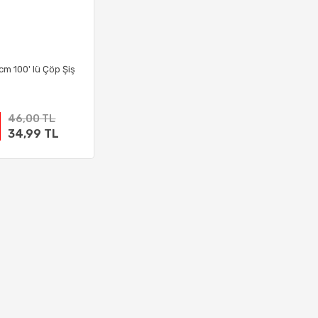
cm 100' lü Çöp Şiş
46,00 TL
34,99 TL