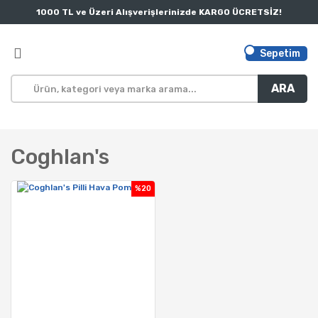
1000 TL ve Üzeri Alışverişlerinizde KARGO ÜCRETSİZ!
Sepetim
ARA
Coghlan's
%20