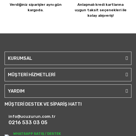
Verdiğiniz siparişler
aynı gün
Anlaşmalı kredi kartlarına
kargoda.
uygun taksit seçenekleri ile
kolay alışveriş!
KURUMSAL
MÜŞTERİ HİZMETLERİ
YARDIM
MÜŞTERİ DESTEK VE SİPARİŞ HATTI
info@ucuzurun.com.tr
0216 533 03 05
WHATSAPP SATIŞ / DESTEK