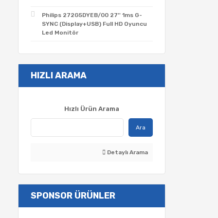
Philips 272G5DYEB/00 27'' 1ms G-
SYNC (Display+USB) Full HD Oyuncu
Led Monitör
HIZLI ARAMA
Hızlı Ürün Arama
Ara
Detaylı Arama
SPONSOR ÜRÜNLER