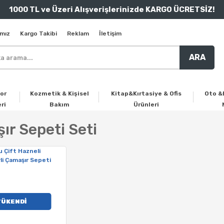
1000 TL ve Üzeri Alışverişlerinizde KARGO ÜCRETSİZ!
mız
Kargo Takibi
Reklam
İletişim
ARA
or
Kozmetik & Kişisel
Kitap&Kırtasiye & Ofis
Oto &
ri
Bakım
Ürünleri
ır Sepeti Seti
TÜKENDİ