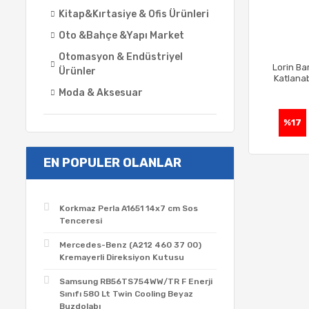
Kitap&Kırtasiye & Ofis Ürünleri
Oto &Bahçe &Yapı Market
Otomasyon & Endüstriyel
Lorin Ba
Ürünler
Katlanabi
Moda & Aksesuar
%17
EN POPULER OLANLAR
Korkmaz Perla A1651 14x7 cm Sos
Tenceresi
Mercedes-Benz (A212 460 37 00)
Kremayerli Direksiyon Kutusu
Samsung RB56TS754WW/TR F Enerji
Sınıfı 580 Lt Twin Cooling Beyaz
Buzdolabı