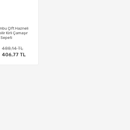
mbu Çift Hazneli
lir Kirli Çamaşır
Sepeti
488,14 TL
406,77 TL