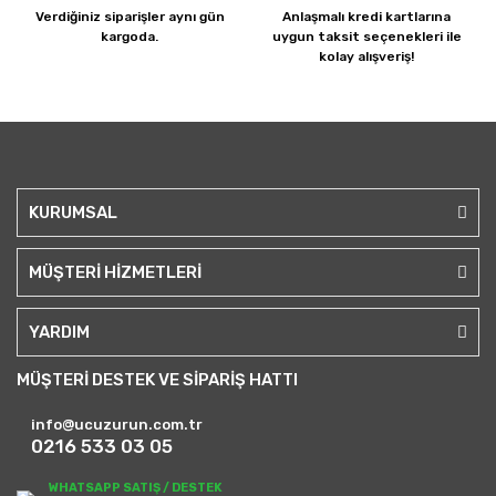
Verdiğiniz siparişler
aynı gün
Anlaşmalı kredi kartlarına
kargoda.
uygun taksit seçenekleri ile
kolay alışveriş!
KURUMSAL
MÜŞTERİ HİZMETLERİ
YARDIM
MÜŞTERİ DESTEK VE SİPARİŞ HATTI
info@ucuzurun.com.tr
0216 533 03 05
WHATSAPP SATIŞ / DESTEK