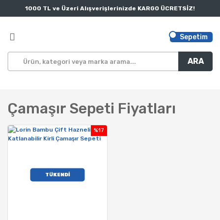
1000 TL ve Üzeri Alışverişlerinizde KARGO ÜCRETSİZ!
Sepetim
ARA
Çamaşır Sepeti Fiyatları
%17
TÜKENDİ