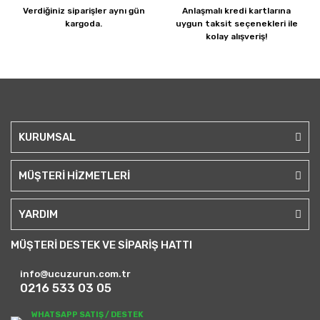
Verdiğiniz siparişler
aynı gün
Anlaşmalı kredi kartlarına
kargoda.
uygun taksit seçenekleri ile
kolay alışveriş!
KURUMSAL
MÜŞTERİ HİZMETLERİ
YARDIM
MÜŞTERİ DESTEK VE SİPARİŞ HATTI
info@ucuzurun.com.tr
0216 533 03 05
WHATSAPP SATIŞ / DESTEK