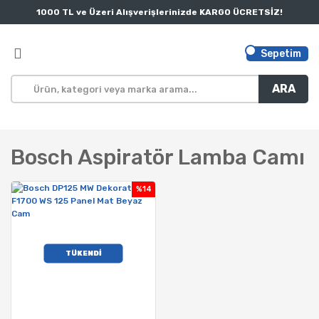
1000 TL ve Üzeri Alışverişlerinizde KARGO ÜCRETSİZ!
Sepetim
ARA
Bosch Aspiratör Lamba Camı
%14
TÜKENDİ