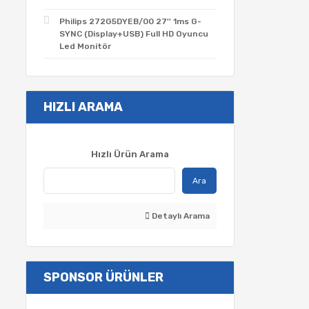
Philips 272G5DYEB/00 27'' 1ms G-
SYNC (Display+USB) Full HD Oyuncu
Led Monitör
HIZLI ARAMA
Hızlı Ürün Arama
Ara
Detaylı Arama
SPONSOR ÜRÜNLER