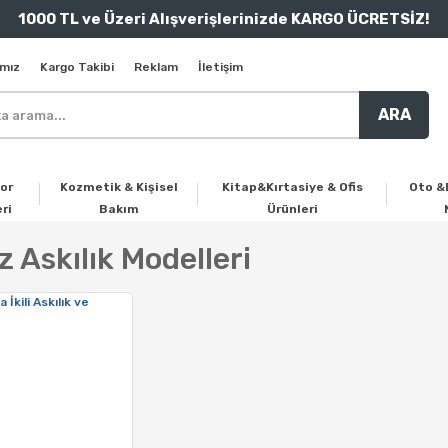
1000 TL ve Üzeri Alışverişlerinizde KARGO ÜCRETSİZ!
mız
Kargo Takibi
Reklam
İletişim
ARA
or
Kozmetik & Kişisel
Kitap&Kırtasiye & Ofis
Oto &
ri
Bakım
Ürünleri
 Askılık Modelleri