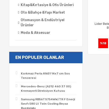
Kitap&Kırtasiye & Ofis Ürünleri
Oto &Bahçe &Yapı Market
Otomasyon & Endüstriyel
Lider Bele
Ürünler
B
Moda & Aksesuar
%18
EN POPULER OLANLAR
Korkmaz Perla A1651 14x7 cm Sos
Tenceresi
Mercedes-Benz (A212 460 37 00)
Kremayerli Direksiyon Kutusu
Samsung RB56TS754WW/TR F Enerji
Sınıfı 580 Lt Twin Cooling Beyaz
Buzdolabı