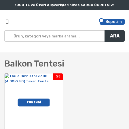
1000 TL ve Üzeri Alışverişlerinizde KARGO ÜCRETSİZ!
Sepetim
ARA
Balkon Tentesi
%8
TÜKENDİ