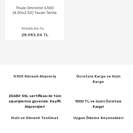
Thule Omnistor 6300
(4.00x2.50) Tavan Tente
31.525,42 TL
28.983,04 TL
%100 Güvenli
Alışveriş
Ücretsiz Kargo ve
Hızlı
Kargo
256Bit SSL sertifikası ile
tüm
siparişleriniz güvende.
Keyifli
1000 TL ve üzeri
Ücretsiz
Alışverişler!
Kargo!
Hızlı ve Güvenli
Teslimat
Uygun Ödeme
Seçenekleri