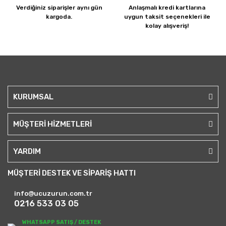
Verdiğiniz siparişler
aynı gün
Anlaşmalı kredi kartlarına
kargoda.
uygun taksit seçenekleri ile
kolay alışveriş!
KURUMSAL
MÜŞTERİ HİZMETLERİ
YARDIM
MÜŞTERİ DESTEK VE SİPARİŞ HATTI
info@ucuzurun.com.tr
0216 533 03 05
WHATSAPP SATIŞ / DESTEK