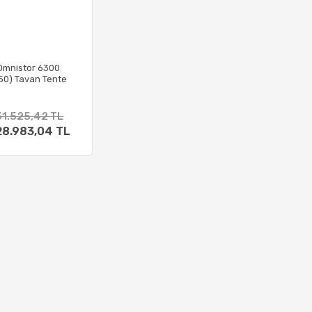
Omnistor 6300
50) Tavan Tente
31.525,42 TL
28.983,04 TL