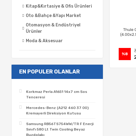
Kitap&Kırtasiye & Ofis Ürünleri
Oto &Bahçe &Yapı Market
Otomasyon & Endüstriyel
Thule 
Ürünler
(4.00x2.
Moda & Aksesuar
%8
EN POPULER OLANLAR
Korkmaz Perla A1651 14x7 cm Sos
Tenceresi
Mercedes-Benz (A212 460 37 00)
Kremayerli Direksiyon Kutusu
Samsung RB56TS754WW/TR F Enerji
Sınıfı 580 Lt Twin Cooling Beyaz
Buzdolabı