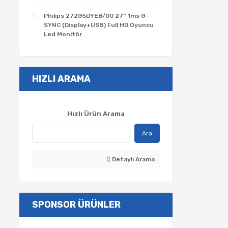
Philips 272G5DYEB/00 27'' 1ms G-
SYNC (Display+USB) Full HD Oyuncu
Led Monitör
HIZLI ARAMA
Hızlı Ürün Arama
Ara
Detaylı Arama
SPONSOR ÜRÜNLER