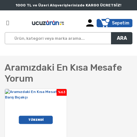
1000 TL ve Üzeri Alışverişlerinizde KARGO ÜCRETSİZ!
Sepetim
ARA
Aramızdaki En Kısa Mesafe
Yorum
%63
TÜKENDİ