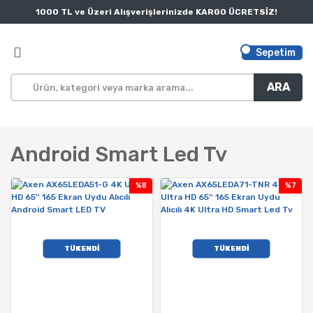
1000 TL ve Üzeri Alışverişlerinizde KARGO ÜCRETSİZ!
Sepetim
ARA
Android Smart Led Tv
%8
%7
TÜKENDİ
TÜKENDİ