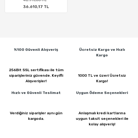
42.711,86 TL
36.610,17 TL
%100 Güvenli
Alışveriş
Ücretsiz Kargo ve
Hızlı
Kargo
256Bit SSL sertifikası ile
tüm
siparişleriniz güvende.
Keyifli
1000 TL ve üzeri
Ücretsiz
Alışverişler!
Kargo!
Hızlı ve Güvenli
Teslimat
Uygun Ödeme
Seçenekleri
Verdiğiniz siparişler
aynı gün
Anlaşmalı kredi kartlarına
kargoda.
uygun taksit seçenekleri ile
kolay alışveriş!