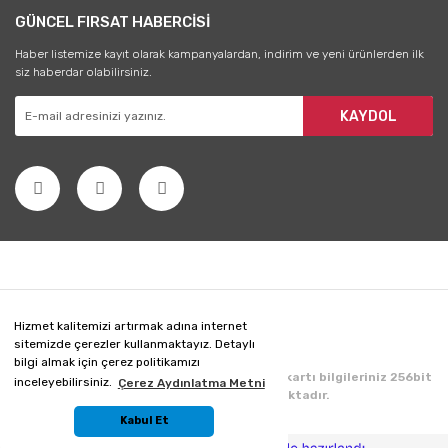
GÜNCEL FIRSAT HABERCİSİ
Haber listemize kayıt olarak kampanyalardan, indirim ve yeni ürünlerden ilk
siz haberdar olabilirsiniz.
KAYDOL
Hizmet kalitemizi artırmak adına internet
sitemizde çerezler kullanmaktayız. Detaylı
bilgi almak için çerez politikamızı
Copyright 2020 © Her hakkı saklıdır. Kredi kartı bilgileriniz 256bit
inceleyebilirsiniz.
Çerez Aydınlatma Metni
SSL sertifikası ile korunmaktadır.
Kabul Et