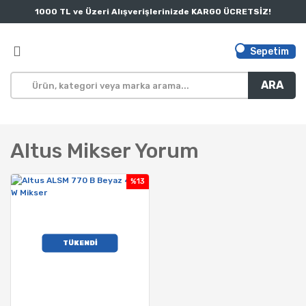
1000 TL ve Üzeri Alışverişlerinizde KARGO ÜCRETSİZ!
Sepetim
ARA
Altus Mikser Yorum
%13
TÜKENDİ