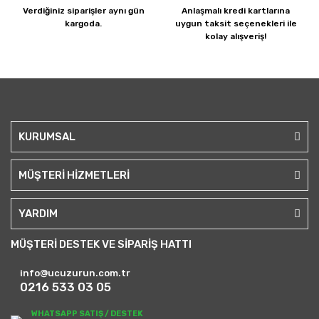
Verdiğiniz siparişler
aynı gün
Anlaşmalı kredi kartlarına
kargoda.
uygun taksit seçenekleri ile
kolay alışveriş!
KURUMSAL
MÜŞTERİ HİZMETLERİ
YARDIM
MÜŞTERİ DESTEK VE SİPARİŞ HATTI
info@ucuzurun.com.tr
0216 533 03 05
WHATSAPP SATIŞ / DESTEK