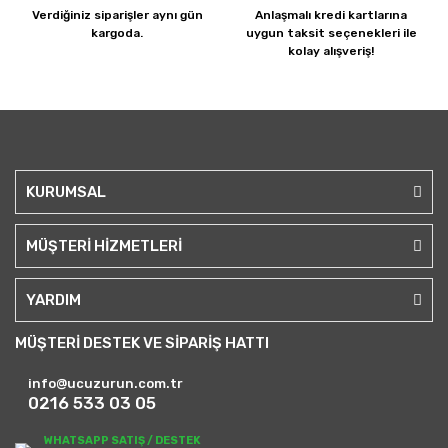
Verdiğiniz siparişler
aynı gün
Anlaşmalı kredi kartlarına
kargoda.
uygun taksit seçenekleri ile
kolay alışveriş!
KURUMSAL
MÜŞTERİ HİZMETLERİ
YARDIM
MÜŞTERİ DESTEK VE SİPARİŞ HATTI
info@ucuzurun.com.tr
0216 533 03 05
WHATSAPP SATIŞ / DESTEK