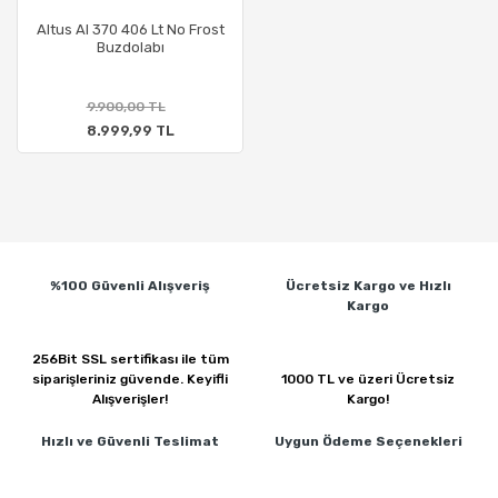
Altus Al 370 406 Lt No Frost
Buzdolabı
9.900,00 TL
8.999,99 TL
%100 Güvenli
Alışveriş
Ücretsiz Kargo ve
Hızlı
Kargo
256Bit SSL sertifikası ile
tüm
siparişleriniz güvende.
Keyifli
1000 TL ve üzeri
Ücretsiz
Alışverişler!
Kargo!
Hızlı ve Güvenli
Teslimat
Uygun Ödeme
Seçenekleri