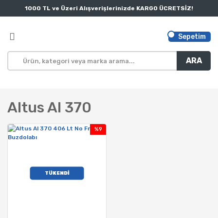
1000 TL ve Üzeri Alışverişlerinizde KARGO ÜCRETSİZ!
Sepetim
ARA
Altus Al 370
%9
TÜKENDİ