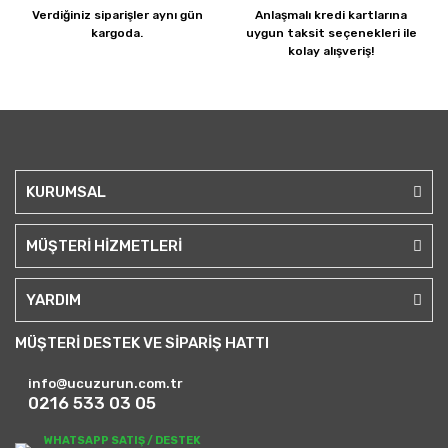
Verdiğiniz siparişler
aynı gün
Anlaşmalı kredi kartlarına
kargoda.
uygun taksit seçenekleri ile
kolay alışveriş!
KURUMSAL
MÜŞTERİ HİZMETLERİ
YARDIM
MÜŞTERİ DESTEK VE SİPARİŞ HATTI
info@ucuzurun.com.tr
0216 533 03 05
WHATSAPP SATIŞ / DESTEK