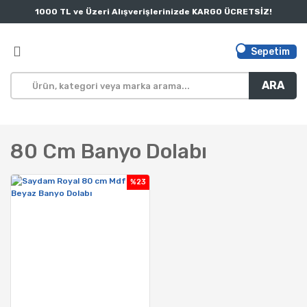
1000 TL ve Üzeri Alışverişlerinizde KARGO ÜCRETSİZ!
Sepetim
ARA
80 Cm Banyo Dolabı
%23